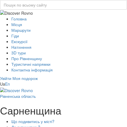
Головна
Місця
Маршрути
Гіди
Екскурсії
Натхнення
3D тури
Про Рівненщину
Туристичні напрямки
Контактна інформація
Увійти
Моя подорож
Ua
En
Рівненська область
Сарненщина
Що подивитись у місті?
Де зупинитись?