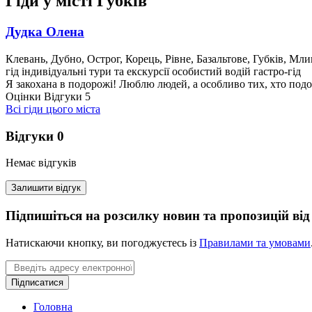
Гіди
у місті Губків
Дудка Олена
Клевань, Дубно, Острог, Корець, Рівне, Базальтове, Губків, Мл
гід
індивідуальні тури та екскурсії
особистий водій
гастро-гід
Я закохана в подорожі! Люблю людей, а особливо тих, хто подоро
Оцінки
Відгуки
5
Всі гіди цього міста
Відгуки
0
Немає відгуків
Залишити відгук
Підпишіться на розсилку новин та пропозицій від r
Натискаючи кнопку, ви погоджуєтесь із
Правилами та умовами
Email
Підписатися
Головна