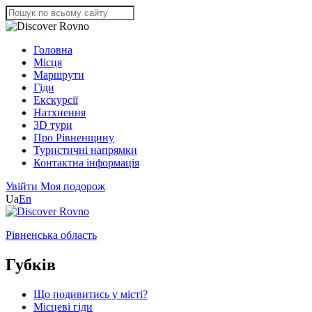
Головна
Місця
Маршрути
Гіди
Екскурсії
Натхнення
3D тури
Про Рівненщину
Туристичні напрямки
Контактна інформація
Увійти
Моя подорож
Ua
En
Рівненська область
Губків
Що подивитись у місті?
Місцеві гіди