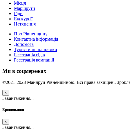
Місця
Маршрути
Гіди
Екскурсії
Натхнення
Про Рівненщину
Контактна інформація
Допомога
Туристичні напрямки
Реєстрація гідів
Реєстрація компаній
Ми в соцмережах
©2021-2023 Мандруй Рівненщиною. Всі права захищені. Зробле
×
Завантаження...
Бронювання
×
Завантаження...