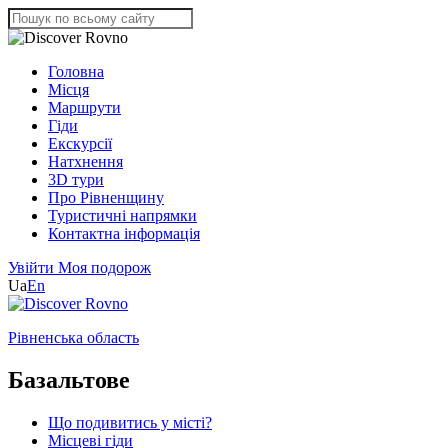
Головна
Місця
Маршрути
Гіди
Екскурсії
Натхнення
3D тури
Про Рівненщину
Туристичні напрямки
Контактна інформація
Увійти
Моя подорож
Ua
En
Рівненська область
Базальтове
Що подивитись у місті?
Місцеві гіди