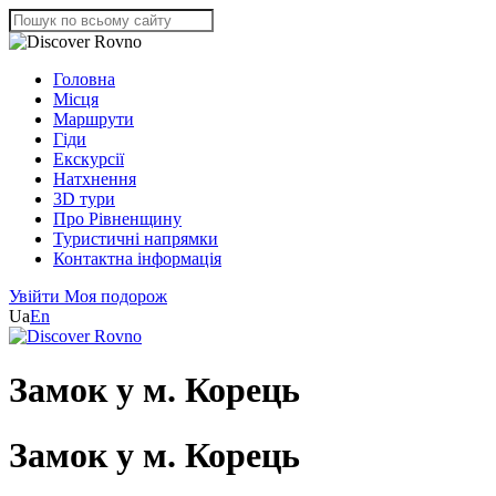
Головна
Місця
Маршрути
Гіди
Екскурсії
Натхнення
3D тури
Про Рівненщину
Туристичні напрямки
Контактна інформація
Увійти
Моя подорож
Ua
En
Замок у м. Корець
Замок у м. Корець