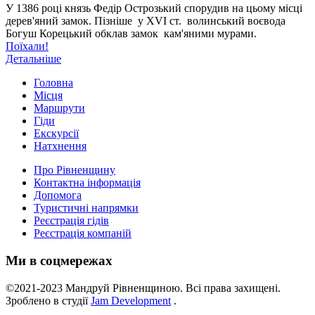
У 1386 році князь Федір Острозький спорудив на цьому місці
дерев'яний замок. Пізніше у XVI ст. волинський воєвода
Богуш Корецький обклав замок кам'яними мурами.
Поїхали!
Детальніше
Image may be subject to copyright
Terms
Report a problem
Головна
Місця
Маршрути
Гіди
Екскурсії
Натхнення
Про Рівненщину
Контактна інформація
Допомога
Туристичні напрямки
Реєстрація гідів
Реєстрація компаній
Ми в соцмережах
©2021-2023 Мандруй Рівненщиною. Всі права захищені.
Зроблено в студії
Jam Development
.