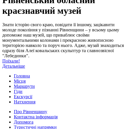
краєзнавчий музей
Знати історію свого краю, повідати її іншому, зацікавити
молоде покоління у пізнанні Рівненщини – у всьому цьому
допоможе наш музей, що приваблює своїми
монументальними колонами і прекрасною живописною
територією навколо та поруч нього. Адже, музай знаходиться
одразу біля Алеї ковальських скульптур та славнозвісної
"Лебединки".
Поїхали!
Детальніше
Головна
Місця
Маршрути
Гіди
Екскурсії
Натхнення
Про Рівненщину
Контактна інформація
Допомога
Туристичні напрямки