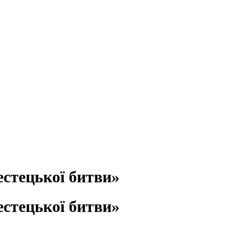
естецької битви»
естецької битви»