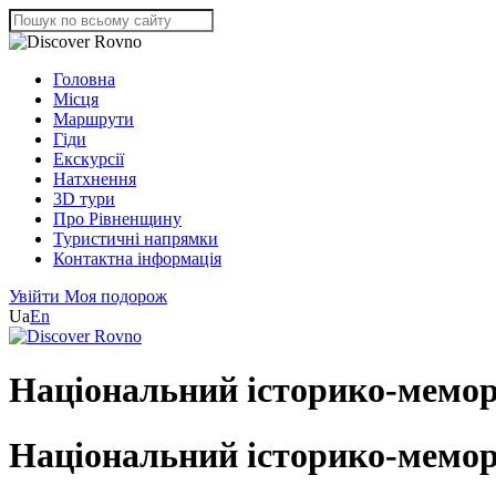
Головна
Місця
Маршрути
Гіди
Екскурсії
Натхнення
3D тури
Про Рівненщину
Туристичні напрямки
Контактна інформація
Увійти
Моя подорож
Ua
En
Національний історико-мемор
Національний історико-мемор