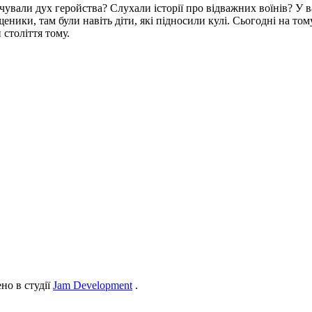
чували дух геройства? Слухали історії про відважних воїнів? У ва
ники, там були навіть діти, які підносили кулі. Сьогодні на том
 століття тому.
но в студії
Jam Development
.