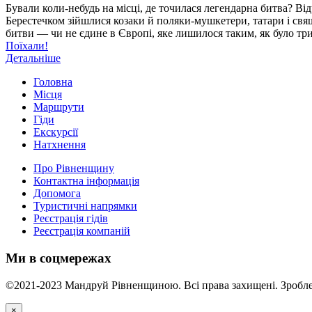
Бували коли-небудь на місці, де точилася легендарна битва? Від
Берестечком зійшлися козаки й поляки-мушкетери, татари і свяще
битви — чи не єдине в Європі, яке лишилося таким, як було три
Поїхали!
Детальніше
Головна
Місця
Маршрути
Гіди
Екскурсії
Натхнення
Про Рівненщину
Контактна інформація
Допомога
Туристичні напрямки
Реєстрація гідів
Реєстрація компаній
Ми в соцмережах
©2021-2023 Мандруй Рівненщиною. Всі права захищені. Зробле
×