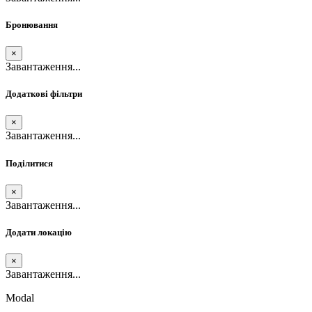
Бронювання
×
Завантаження...
Додаткові фільтри
×
Завантаження...
Поділитися
×
Завантаження...
Додати локацію
×
Завантаження...
Modal