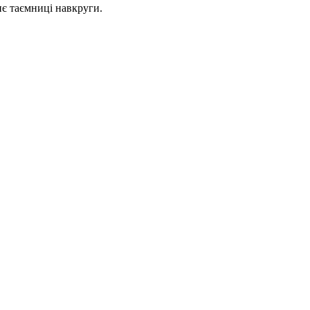
иє таємниці навкруги.
Keyboard shortcuts
Image may be subject to copyright
Terms
Report a problem