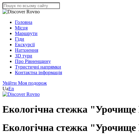
Головна
Місця
Маршрути
Гіди
Екскурсії
Натхнення
3D тури
Про Рівненщину
Туристичні напрямки
Контактна інформація
Увійти
Моя подорож
Ua
En
Екологічна стежка "Урочище 
Екологічна стежка "Урочище 