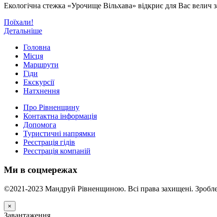
Екологічна стежка «Урочище Вільхава» відкриє для Вас велич з
Поїхали!
Детальніше
Головна
Місця
Маршрути
Гіди
Екскурсії
Натхнення
Про Рівненщину
Контактна інформація
Допомога
Туристичні напрямки
Реєстрація гідів
Реєстрація компаній
Ми в соцмережах
©2021-2023 Мандруй Рівненщиною. Всі права захищені. Зробле
×
Завантаження...