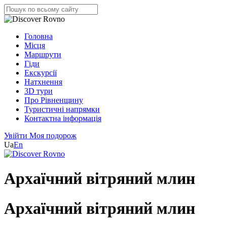
Головна
Місця
Маршрути
Гіди
Екскурсії
Натхнення
3D тури
Про Рівненщину
Туристичні напрямки
Контактна інформація
Увійти
Моя подорож
Ua
En
Архаїчний вітряний млин
Архаїчний вітряний млин