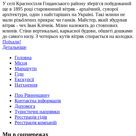
У селі Красносілля Гощанського району зберігся побудований
ще в 1895 році старовинний вітряк - архаїчний, суворої
архітектури, один з найстаріших на Україні. Такі млини не
мали різьблених прикрас чи ганків. Майстер, який збудував
вітряк - чех Іван Клічнік. Млин належить до стовпових
млинів. Стіни вертикальні, каркасної будови, обшиті дошками
до самого низу. З чотирьох кутів вітряк спирається на колодки.
Поїхали!
Детальніше
Головна
Місця
Маршрути
Гіди
Екскурсії
Натхнення
Про Рівненщину
Контактна інформація
Допомога
Туристичні напрямки
Реєстрація гідів
Реєстрація компаній
Ми в соцмережах